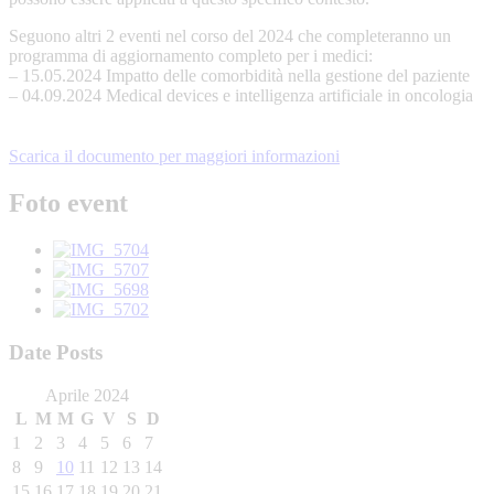
Seguono altri 2 eventi nel corso del 2024 che completeranno un
programma di aggiornamento completo per i medici:
– 15.05.2024 Impatto delle comorbidità nella gestione del paziente
– 04.09.2024 Medical devices e intelligenza artificiale in oncologia
Scarica il documento per maggiori informazioni
Foto event
Date Posts
Aprile 2024
L
M
M
G
V
S
D
1
2
3
4
5
6
7
8
9
10
11
12
13
14
15
16
17
18
19
20
21