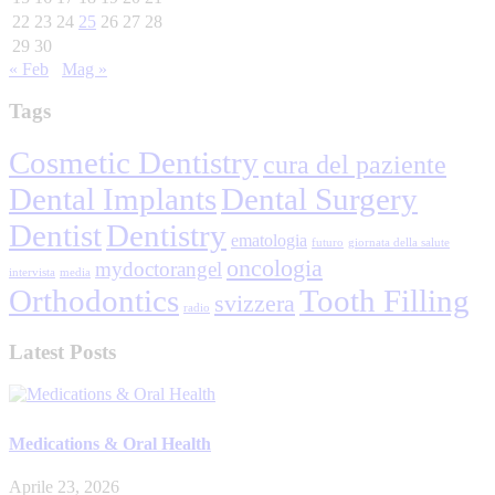
22
23
24
25
26
27
28
29
30
« Feb
Mag »
Tags
Cosmetic Dentistry
cura del paziente
Dental Implants
Dental Surgery
Dentist
Dentistry
ematologia
futuro
giornata della salute
oncologia
mydoctorangel
intervista
media
Orthodontics
Tooth Filling
svizzera
radio
Latest Posts
Medications & Oral Health
Aprile 23, 2026