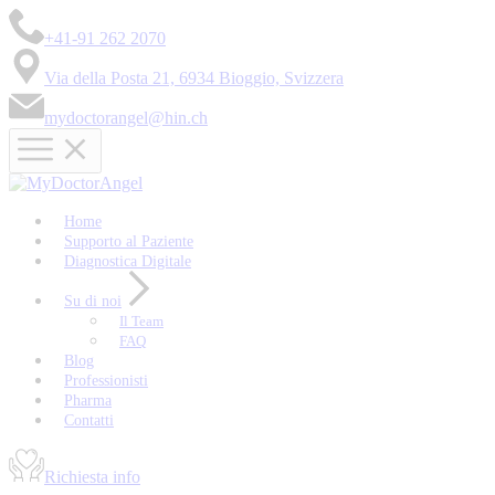
+41-91 262 2070
Via della Posta 21, 6934 Bioggio, Svizzera
mydoctorangel@hin.ch
Home
Supporto al Paziente
Diagnostica Digitale
Su di noi
Il Team
FAQ
Blog
Professionisti
Pharma
Contatti
Richiesta info